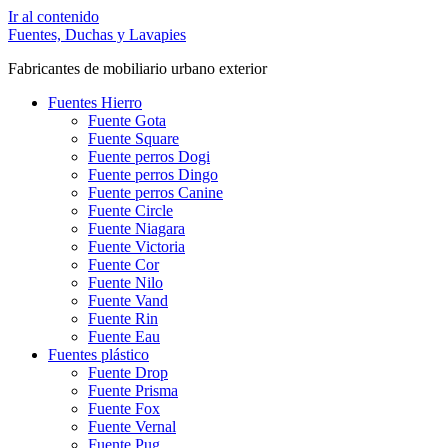
Ir al contenido
Fuentes, Duchas y Lavapies
Fabricantes de mobiliario urbano exterior
Fuentes Hierro
Fuente Gota
Fuente Square
Fuente perros Dogi
Fuente perros Dingo
Fuente perros Canine
Fuente Circle
Fuente Niagara
Fuente Victoria
Fuente Cor
Fuente Nilo
Fuente Vand
Fuente Rin
Fuente Eau
Fuentes plástico
Fuente Drop
Fuente Prisma
Fuente Fox
Fuente Vernal
Fuente Pug